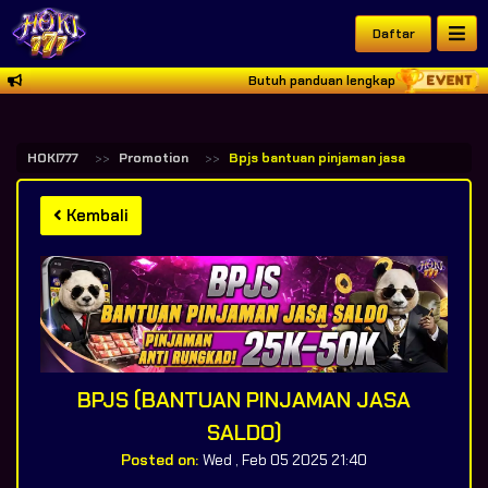
Daftar
Butuh panduan lengkap akses HOKI777? T
HOKI777
Promotion
Bpjs bantuan pinjaman jasa saldo
Kembali
BPJS (BANTUAN PINJAMAN JASA
SALDO)
Posted on:
Wed , Feb 05 2025 21:40